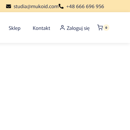
studia@mukoid.com
+48 666 696 956
Sklep
Kontakt
Zaloguj się
0